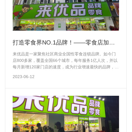
打造零食界NO.1品牌！——零食店加盟
就选来优品！
来优品是一家聚焦社区商业全国性零食连锁品牌。如今门
店800多家，覆盖全国66个城市，每年服务1亿人次，并以
每月新增120家门店的速度，成为行业增速最快的品牌，预
计2023年年末，全国门店将突破1800家。公司主营业务
2023-06-12
为：零食店加盟,零食加盟店，加盟坚果店，零食店加盟品
牌，炒货加盟，零食连锁店加盟，来优品零食店怎么样