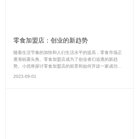
零食加盟店：创业的新趋势
随着生活节奏的加快和人们生活水平的提高，零食市场正
逐渐崭露头角。零食加盟店成为了创业者们追逐的新趋
势。小优将探讨零食加盟店的前景和如何开设一家成功的
零食加盟店。 首先，零食加盟店在当今社会有着广阔
2023-09-01
的市场前景。现代人的生活节奏日益加快，他们需要快
速、便捷的零食来满足日常的能量需求。与此同时，人们
对食品的品质和口味要求也在不断提高，他们追求更多种
类、更多口味的零食选择。因此，零食加盟店可以提供各
种各样的零食选择，满足不同消费者的口味需求。这一市
场需求的增加为零食加盟店创造了广阔的商机。