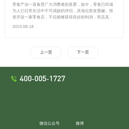
零食产业一直备受广大消费者的喜爱，如今，零食已经成
为人们日常生活中不可或缺的伴侣，其地位愈发显赫。投
资开设一家零食店，不仅能够获得良好的利润，而且其加
盟前景也非常看好。但是，你可能会好奇，零食加盟店的
2023-08-18
利润究竟有多大呢？零食加盟店的利润并非固定数额，而
是受多种因素影响。其中，最为关键的因素包括店铺规模
以及所在地的消费水平。通常情况下，如果店铺规模较
大，所在地的消费水平较高，那么零食店的利润往往也会
上一页
下一页
相应增加；反之亦然。
400-005-1727
微信公众号
微博