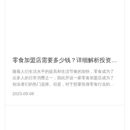
策略。
零食加盟店需要多少钱？详细解析投资成
本
随着人们生活水平的提高和生活节奏的加快，零食成为了
众多人的日常消费之一，因此开设一家零食加盟店成为了
创业者们的热门选择。但是，对于想要投身零食行业的创
业者来说，首要关心的问题之一就是：零食加盟店需要多
2023-09-08
少钱？本文将详细解析零食加盟店的投资成本，帮助您做
出明智的创业决策。