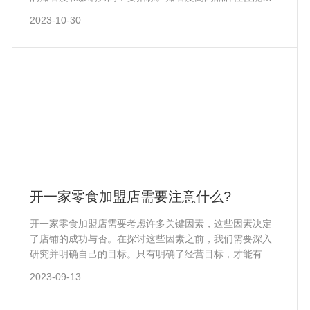
吸引更多的消费者，提高加盟店的销售额。零食加盟店品
2023-10-30
牌口碑：品牌口碑是消费者对品牌的评价和认可程度。好
的口碑能够让更多的消费者信任品牌，从而促使更多的加
盟商选择该品牌。
开一家零食加盟店需要注意什么?
开一家零食加盟店需要考虑许多关键因素，这些因素决定
了店铺的成功与否。在探讨这些因素之前，我们需要深入
研究并明确自己的目标。只有明确了经营目标，才能有针
对性地选择经营策略和定位。 首先，确立经营目标是至关
2023-09-13
重要的。你需要仔细考虑你的目标消费群体是谁，你的店
铺将覆盖的商圈范围是多大，以及你将采用什么样的竞争