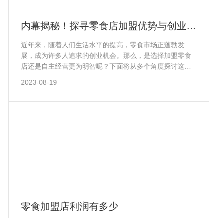
内幕揭秘！探寻零食店加盟优势与创业成
功之道！
近年来，随着人们生活水平的提高，零食市场正蓬勃发
展，成为许多人追求的创业机会。那么，是选择加盟零食
店还是自主经营更为明智呢？下面将从多个角度探讨这个
问题。首先，零食市场前景广阔。作为日常消费品，零食
2023-08-19
一直具有稳定的市场需求。当今社会娱乐至上，零食市场
不断创新，从传统的糖果、饼干扩展到休闲膨化食品、坚
果干果等多样化产品。多样的口味和品种满足了人们不断
变化的口味需求，使零食店成为具备巨大发展潜力的创业
选择。
零食加盟店利润有多少