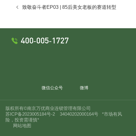
大吉！
致敬奋斗者EP03 | 85后美女老板的赛道转型
400-005-1727
微信公众号
微博
版权所有©南京万优商业连锁管理有限公司
苏ICP备2023005184号-2
34040202000164号
*市场有风
险，投资需谨慎*
网站地图