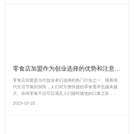
零食店加盟作为创业选择的优势和注意事
项
零食店加盟是当代创业者们选择的热门行业之一。随着现
代生活节奏的加快，人们对方便快捷的零食需求也越来越
大。休闲零食不仅可以满足人们随时随地的口腹之欲，还
可以充当聚会、聚餐、聚会的小零食。因此，零食店加盟
2023-10-25
成为了创业者们的首选。