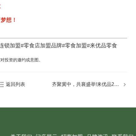
业
富梦想！
连锁加盟#零食店加盟品牌#零食加盟#来优品零食
何对投资的邀约或意图。
返回列表
齐聚冀中，共襄盛举!来优品202
3年全国招商会河北专场圆满收
官！